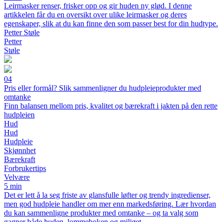
Leirmasker renser, frisker opp og gir huden ny glød. I denne
artikkelen får du en oversikt over ulike leirmasker og deres
egenskaper, slik at du kan finne den som passer best for din hudtype.
Petter Støle
Petter
Støle
04
Pris eller formål? Slik sammenligner du hudpleieprodukter med
omtanke
Finn balansen mellom pris, kvalitet og bærekraft i jakten på den rette
hudpleien
Hud
Hud
Hudpleie
Skjønnhet
Bærekraft
Forbrukertips
Velvære
5 min
Det er lett å la seg friste av glansfulle løfter og trendy ingredienser,
men god hudpleie handler om mer enn markedsføring. Lær hvordan
du kan sammenligne produkter med omtanke – og ta valg som
gagner både huden, lommeboken og miljøet.