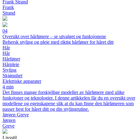
Frank Strand
Frank
Strand
04
Oversikt over hårfønere – se utvalget og funksjonene
Behersk styling og pleie med riktig hårføner for håret ditt
Hår
Hår
Hårføner
Hårpleie
Styling
Skjønnhet
Elektriske apparater
4 min
Det finnes mange forskjellige modeller av hårfønere med ulike
funksjoner og teknologier. I denne artikkelen får du en oversikt over
modellene og egenskapene slik at du kan finne den hårføneren som
passer best for håret ditt og din stylingrutine.
Jørgen Greve
Jørgen
Greve
Livsstil