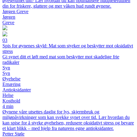
øyeserumet ditt? Lær hvordan du kan optimalisere hudpleierutinen
din for friskere, glattere og mer våken hud rundt øynene.
Jørgen Greve
Jørgen
Greve
03
Spis for øynenes skyld: Mat som styrker og beskytter mot oksidativt
stress
Gi synet ditt et løft med mat som beskytter mot skadelige frie
radikaler
Syn
Syn
Øyehelse
Ernæring
Antioksidanter
Helse
Kosthold
4 min
Øynene våre utsettes daglig for lys, skjermbruk og
miljøpåvirkninger som kan svekke synet over tid. Lær hvordan du
kan spise for å styrke øyehelsen, redusere oksidativt stress og bevare
et klart blikk – med hjelp fra naturens egne antioksidanter.
Petter Støle