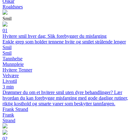
Oskar
Roaldsnes
Smil
01
Hvitere smil hver dag: Slik forebygger du misfarging
Enkle grep som holder tennene hvite og smilet strålende lenger
Smil
Smil
Tannhelse
Munnpleie
Hvitere Tenner
Velvære
Livsstil
3 min
Drømmer du om et hvitere smil uten dyre behandlinger? Lær
hvordan du kan forebygge misfarging med gode daglige rutiner,
riktig kosthold og smarte vaner som beskytter tannfargen.
Frank Strand
Frank
Strand
02