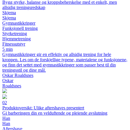
Bygg styrke, balanse og kroppsbeherskelse med et enkelt, men
allsidig treningsredskap
Skjema
Skjema
Gymnastikkringer
Funksjonell trening
Styrketrening
Hjemmetrening
Fitnessutstyr
5 min
Gymnastikkringer gir en effektiv og allsidig trening for hele
kroppen. Les om de forskjellige typene, materialene og funksjonene,
og finn det settet med gymnastikkringer som passer best til din
treningsstil og dine mål.
Oskar Roaldsnes
Oskar
Roaldsnes
02
Produktoversikt: Ulike aftershaves presentert
Gi barberingen din en velduftende og pleiende avslutning
Han
Han
Aftershave