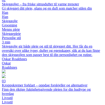
Skjeggoljer – fra friske sitrusdufter til varme trenoter
Gi skjegget ditt pleie, glans og en duft som matcher stilen din
Han
Han
Skjeggolje
Grooming
Menns pleie
Skjeggepleie
Personlig stil
3 min
Skjeggolje gir både pleie og stil til skjegget ditt. Her får du en
oversikt over ulike typer, dufter og egenskaper, slik at du kan finne
den skjeggoljen som passer best til din personlighet og rutine.
Oskar Roaldsnes
Oskar
Roaldsnes
03
Kroppskremer forklart – oppdag forskjeller og alternativer
Finn den riktige fuktighetsgivende pleien for din hudtype og
hverdag
Livsstil
Livsstil