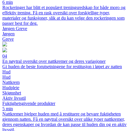
6 min
Rockeringer har blitt et populært treningsredskap for både moro og
effektiv trening. Få en rask oversikt over forskjellige typer,
materialer og funksjoner, slik at du kan velge den rockeringen som
passer best for deg.
Jørgen Greve
Jørgen
Greve
04
En nøytral oversikt over nattkremer og deres variasjoner
Gi huden de beste forutsetningene for restitusjon i løpet av natten
Hud
Hud
Nattkrem
Hudpleie
Skjønnhet
Aktiv livsstil
Fuktighetsgivende produkter
5 min
Nattkremer hjelper huden med å restituere og bevare fuktigheten
gjennom natten. Få en nøytral oversikt over ulike typer nattkremer,
deres egenskaper og hvordan de kan passe til huden din og en aktiv
livsstil.