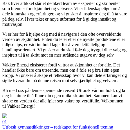
Bak hver artikkel står et dedikert team av eksperter og skribenter
som brenner for skjønnhet og velvære. Vi er lidenskapelige om å
dele kunnskap og erfaringer, og vi ønsker å inspirere deg til å ta vare
på deg selv. Hver tekst er nøye utformet for å gi deg innsikt og
motivasjon.
Vi er her for å hjelpe deg med å navigere i den ofte overveldende
verden av skjønnhet. Enten du leter etter de nyeste produktene eller
tidløse tips, er vårt innhold laget for å være lettfattelig og
handlingsorientert. Vi ønsker at du skal føle deg trygg i dine valg og
inspirert til å ta skritt mot en mer strålende utgave av deg selv.
Vakker Energi eksisterer fordi vi tror at skjønnhet er for alle. Det
handler ikke bare om utseende, men om å føle seg bra i sin egen
kropp. Vi ønsker å skape et fellesskap hvor vi kan dele erfaringer og
støtte hverandre på denne reisen mot selvkjærlighet og velvære.
Bli med oss på denne spennende reisen! Utforsk vårt innhold, og la
deg inspirere til å finne din egen unike skjønnhet. Sammen kan vi
skape en verden der alle føler seg vakre og verdifulle. Velkommen
til Vakker Energi!
01
Utforsk gymnastikkringer – redskapet for funksjonell trening