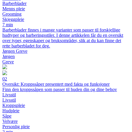
Barberblader
Menns pleie
Grooming
Skjeggpleie
7 min
Barberblader finnes i mange varianter som passer til forskjellige
hudtyper og barberingsstiler. I denne artikkelen får du en oversikt
over typer, egenskaper og bruksområder, slik at du kan finne det
rette barberbladet for deg.
Jørgen Greve
Jørgen
Greve
02
Oversikt: Kroppssåper presentert med fakta og funksjoner
Finn den kroppssåpen som passer til huden din og dine behov
Livsstil
Livsstil
Kroppspleie
Hudpleie
Såpe
Velvære
Personlig pleie
2 min