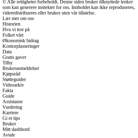
© Alle rettigheter forbeholdt. Denne siden bruker tilknyttede lenker
som kan generere inntekter for oss. Innholdet kan ikke reproduseres,
videredistribueres eller brukes uten vår tillatelse.
Lær mer om oss
Historien
Hva vi tror på
Folket vårt
Økonomisk bidrag
Kontorplasseringer
Data
Gratis gaver
Tilby
Brukeranmeldelser
Kjøpsråd
Støtteguider
Videoarkiv
Fakta
Guide
Assistanse
Vurdering
Karriere
Gi et tips
Bruker
Mitt dashbord
Avtale