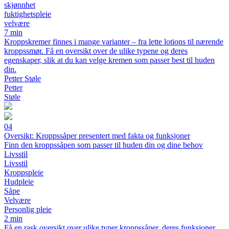
skjønnhet
fuktighetspleie
velvære
7 min
Kroppskremer finnes i mange varianter – fra lette lotions til nærende
kroppssmør. Få en oversikt over de ulike typene og deres
egenskaper, slik at du kan velge kremen som passer best til huden
din.
Petter Støle
Petter
Støle
04
Oversikt: Kroppssåper presentert med fakta og funksjoner
Finn den kroppssåpen som passer til huden din og dine behov
Livsstil
Livsstil
Kroppspleie
Hudpleie
Såpe
Velvære
Personlig pleie
2 min
Få en rask oversikt over ulike typer kroppssåper, deres funksjoner