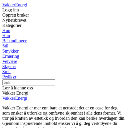
Vakker
Energi
Logg inn
Opprett bruker
Nyhetsbrevet
Kategorier
Hun
Han
Behandlinger
Stil
Smykker
Ernæring
Velvære
Skjema
Smil
Pedikyr
Lær å kjenne oss
Vakker Energi
Vakker
Energi
Vakker Energi er mer enn bare et nettsted; det er en oase for deg
som ønsker å utforske og omfavne skjønnhet i alle dens former. Vi
tror på kraften av estetikk og hvordan den kan berike hverdagen din.
Gjennom inspirerende innhold ønsker vi å gi deg verktøyene du