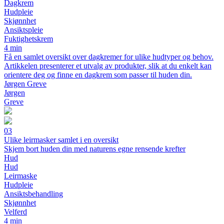
Dagkrem
Hudpleie
Skjønnhet
Ansiktspleie
Fuktighetskrem
4 min
Få en samlet oversikt over dagkremer for ulike hudtyper og behov.
Artikkelen presenterer et utvalg av produkter, slik at du enkelt kan
orientere deg og finne en dagkrem som passer til huden din.
Jørgen Greve
Jørgen
Greve
03
Ulike leirmasker samlet i en oversikt
Skjem bort huden din med naturens egne rensende krefter
Hud
Hud
Leirmaske
Hudpleie
Ansiktsbehandling
Skjønnhet
Velferd
4 min