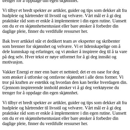
trenger for å oppdage din egen skjønnhet.
Vi tilbyr et bredt spekter av artikler, guider og tips som dekker alt fra
hudpleie og hårtrender til livsstil og velvære. Vårt mål er å gi deg
praktiske råd som er enkle å implementere i din egen rutine. Uansett
om du er en skjønnhetsentusiast eller bare ønsker å forbedre din
daglige pleie, finner du verdifulle ressurser her.
Bak hver artikkel står et dedikert team av eksperter og skribenter
som brenner for skjønnhet og velvære. Vi er lidenskapelige om å
dele kunnskap og erfaringer, og vi ønsker å inspirere deg til å ta vare
på deg selv. Hver tekst er nøye utformet for å gi deg innsikt og
motivasjon.
Vakker Energi er mer enn bare et nettsted; det er en oase for deg
som ønsker å utforske og omfavne skjønnhet i alle dens former. Vi
tror på kraften av estetikk og hvordan den kan berike hverdagen din.
Gjennom inspirerende innhold ønsker vi å gi deg verktøyene du
trenger for å oppdage din egen skjønnhet.
Vi tilbyr et bredt spekter av artikler, guider og tips som dekker alt fra
hudpleie og hårtrender til livsstil og velvære. Vårt mål er å gi deg
praktiske råd som er enkle å implementere i din egen rutine. Uansett
om du er en skjønnhetsentusiast eller bare ønsker å forbedre din
daglige pleie, finner du verdifulle ressurser her.