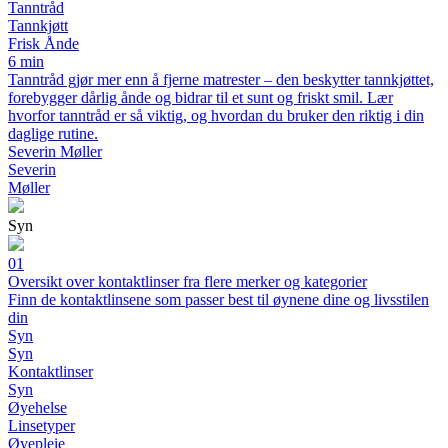
Tanntråd
Tannkjøtt
Frisk Ånde
6 min
Tanntråd gjør mer enn å fjerne matrester – den beskytter tannkjøttet,
forebygger dårlig ånde og bidrar til et sunt og friskt smil. Lær
hvorfor tanntråd er så viktig, og hvordan du bruker den riktig i din
daglige rutine.
Severin Møller
Severin
Møller
Syn
01
Oversikt over kontaktlinser fra flere merker og kategorier
Finn de kontaktlinsene som passer best til øynene dine og livsstilen
din
Syn
Syn
Kontaktlinser
Syn
Øyehelse
Linsetyper
Øyepleie