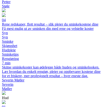
Petter
Støle
04
Rene redskaper, flott resultat – slik pleier du sminkekostene dine
Få mest mulig ut av sminken din med rene og velstelte koster
Syn
Syn
Sminke
Skjønnhet
Hudpleie
Sminketips
Rengjøring
7 min
Skitne sminkekoster kan ødelegge både huden og sminkelooken.
Lær hvordan du enkelt rengjør, pleier og oppbevarer kostene dine
for et friskere, mer profesjonelt resultat – hver eneste dag.
Severin Møller
Severin
Møller
Hud
01