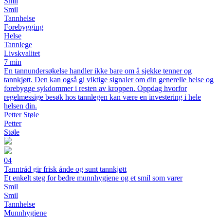
Smil
Smil
Tannhelse
Forebygging
Helse
Tannlege
Livskvalitet
7 min
En tannundersøkelse handler ikke bare om å sjekke tenner og
tannkjøtt. Den kan også gi viktige signaler om din generelle helse og
forebygge sykdommer i resten av kroppen. Oppdag hvorfor
regelmessige besøk hos tannlegen kan være en investering i hele
helsen din.
Petter Støle
Petter
Støle
04
Tanntråd gir frisk ånde og sunt tannkjøtt
Et enkelt steg for bedre munnhygiene og et smil som varer
Smil
Smil
Tannhelse
Munnhygiene