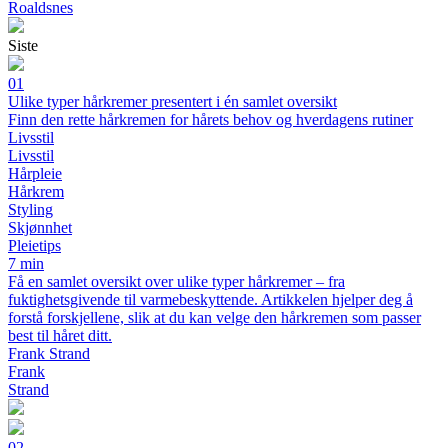
Roaldsnes
Siste
01
Ulike typer hårkremer presentert i én samlet oversikt
Finn den rette hårkremen for hårets behov og hverdagens rutiner
Livsstil
Livsstil
Hårpleie
Hårkrem
Styling
Skjønnhet
Pleietips
7 min
Få en samlet oversikt over ulike typer hårkremer – fra
fuktighetsgivende til varmebeskyttende. Artikkelen hjelper deg å
forstå forskjellene, slik at du kan velge den hårkremen som passer
best til håret ditt.
Frank Strand
Frank
Strand
02