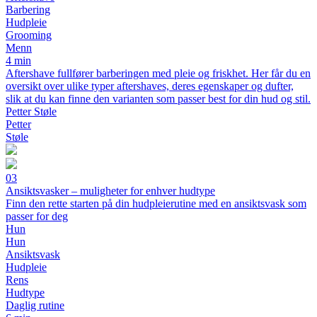
Barbering
Hudpleie
Grooming
Menn
4 min
Aftershave fullfører barberingen med pleie og friskhet. Her får du en
oversikt over ulike typer aftershaves, deres egenskaper og dufter,
slik at du kan finne den varianten som passer best for din hud og stil.
Petter Støle
Petter
Støle
03
Ansiktsvasker – muligheter for enhver hudtype
Finn den rette starten på din hudpleierutine med en ansiktsvask som
passer for deg
Hun
Hun
Ansiktsvask
Hudpleie
Rens
Hudtype
Daglig rutine