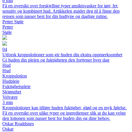
6 min
Få en oversikt over forskjellige typer ansiktsvasker for tørr, fet,
sensitiv og kombinert hud. Artikkelen guider deg til å finne den
rensen som passer best for din hudtype og daglige rutine.
Petter Støle
Petter
Støle
04
Utforsk kroppslotioner som gir huden din ekstra oppmerksomhet
Gi huden din pleien og fuktigheten den fortjener hver dag
Hud
Hud
Kroppslotion
Hudpleie
Fuktighetspleie
Skjønnhet
Velvære
3 min
Kroppslotioner kan tilføre huden fuktighet, glød og en myk følelse.
Få en oversikt over ulike typer og ingredienser slik at du kan velge
den lotionen som passer best for huden din og dine behov.
Oskar Roaldsnes
Oskar