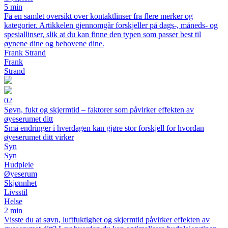
5 min
Få en samlet oversikt over kontaktlinser fra flere merker og
kategorier. Artikkelen gjennomgår forskjeller på dags-, måneds- og
spesiallinser, slik at du kan finne den typen som passer best til
øynene dine og behovene dine.
Frank Strand
Frank
Strand
02
Søvn, fukt og skjermtid – faktorer som påvirker effekten av
øyeserumet ditt
Små endringer i hverdagen kan gjøre stor forskjell for hvordan
øyeserumet ditt virker
Syn
Syn
Hudpleie
Øyeserum
Skjønnhet
Livsstil
Helse
2 min
Visste du at søvn, luftfuktighet og skjermtid påvirker effekten av