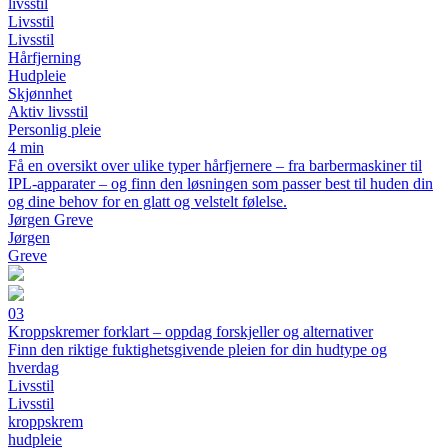
livsstil
Livsstil
Livsstil
Hårfjerning
Hudpleie
Skjønnhet
Aktiv livsstil
Personlig pleie
4 min
Få en oversikt over ulike typer hårfjernere – fra barbermaskiner til
IPL-apparater – og finn den løsningen som passer best til huden din
og dine behov for en glatt og velstelt følelse.
Jørgen Greve
Jørgen
Greve
03
Kroppskremer forklart – oppdag forskjeller og alternativer
Finn den riktige fuktighetsgivende pleien for din hudtype og
hverdag
Livsstil
Livsstil
kroppskrem
hudpleie