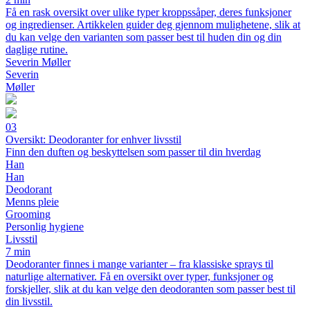
Få en rask oversikt over ulike typer kroppssåper, deres funksjoner
og ingredienser. Artikkelen guider deg gjennom mulighetene, slik at
du kan velge den varianten som passer best til huden din og din
daglige rutine.
Severin Møller
Severin
Møller
03
Oversikt: Deodoranter for enhver livsstil
Finn den duften og beskyttelsen som passer til din hverdag
Han
Han
Deodorant
Menns pleie
Grooming
Personlig hygiene
Livsstil
7 min
Deodoranter finnes i mange varianter – fra klassiske sprays til
naturlige alternativer. Få en oversikt over typer, funksjoner og
forskjeller, slik at du kan velge den deodoranten som passer best til
din livsstil.