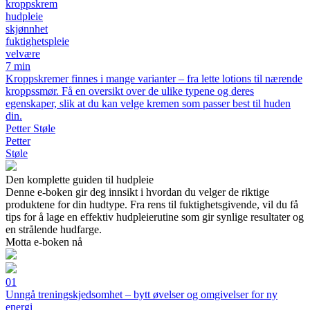
kroppskrem
hudpleie
skjønnhet
fuktighetspleie
velvære
7 min
Kroppskremer finnes i mange varianter – fra lette lotions til nærende
kroppssmør. Få en oversikt over de ulike typene og deres
egenskaper, slik at du kan velge kremen som passer best til huden
din.
Petter Støle
Petter
Støle
Den komplette guiden til hudpleie
Denne e-boken gir deg innsikt i hvordan du velger de riktige
produktene for din hudtype. Fra rens til fuktighetsgivende, vil du få
tips for å lage en effektiv hudpleierutine som gir synlige resultater og
en strålende hudfarge.
Motta e-boken nå
01
Unngå treningskjedsomhet – bytt øvelser og omgivelser for ny
energi