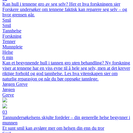
Kan hull i tennene gro av seg selv? Her er hva forskningen sier
Forskere undersøker om tennene faktisk kan reparere seg selv – og
hvor grensen går.
Smil
Smil
Tannhelse
Forskning
Tenner
Munnpleie
Helse
6 min
Kan et begynnende hull i tannen gro uten behandling? Ny forskning
viser at tennene har en viss evne til å hele seg selv, men at det krever
riktige forhold og god tannhelse. Les hva vitenskapen sier om
naturlig reparasjon og når du bør oppsøke tannlege.
Jørgen Greve
Jørgen
Greve
03
Tannundersøkelsens skjulte fordeler – din generelle helse begynner i
munnen
Et sunt smil kan avsløre mer om helsen din enn du tror