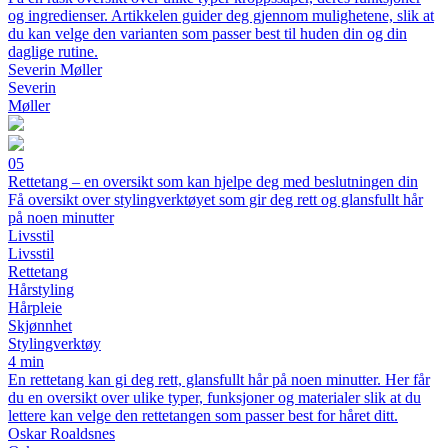
og ingredienser. Artikkelen guider deg gjennom mulighetene, slik at
du kan velge den varianten som passer best til huden din og din
daglige rutine.
Severin Møller
Severin
Møller
05
Rettetang – en oversikt som kan hjelpe deg med beslutningen din
Få oversikt over stylingverktøyet som gir deg rett og glansfullt hår
på noen minutter
Livsstil
Livsstil
Rettetang
Hårstyling
Hårpleie
Skjønnhet
Stylingverktøy
4 min
En rettetang kan gi deg rett, glansfullt hår på noen minutter. Her får
du en oversikt over ulike typer, funksjoner og materialer slik at du
lettere kan velge den rettetangen som passer best for håret ditt.
Oskar Roaldsnes