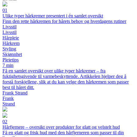
01
Ulike typer hårkremer presentert i én samlet oversikt
Finn den rette hårkremen for hårets behov og hverdagens rutiner
Livsstil
Livsstil
Hårpleie
Hårkrem
Styling
Skjønnhet
Pleietips
7 min
Få en samlet oversikt over ulike typer hårkremer – fra
fuktighetsgivende til varmebeskyttende. Artikkelen hjelper deg å
forstå forskjellene, slik at du kan velge den hårkremen som passer
best til håret ditt.
Frank Strand
Frank
Strand
02
Hårfjernere – oversikt over produkter for glatt og velstelt hud
Få en glatt og frisk hud med den hårfjerneren som passer til din