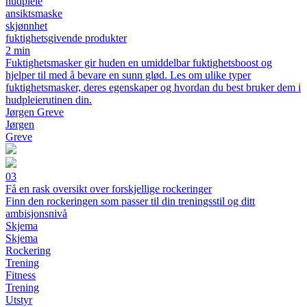
hudpleie
ansiktsmaske
skjønnhet
fuktighetsgivende produkter
2 min
Fuktighetsmasker gir huden en umiddelbar fuktighetsboost og
hjelper til med å bevare en sunn glød. Les om ulike typer
fuktighetsmasker, deres egenskaper og hvordan du best bruker dem i
hudpleierutinen din.
Jørgen Greve
Jørgen
Greve
03
Få en rask oversikt over forskjellige rockeringer
Finn den rockeringen som passer til din treningsstil og ditt
ambisjonsnivå
Skjema
Skjema
Rockering
Trening
Fitness
Trening
Utstyr