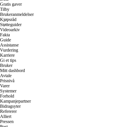
Gratis gaver
Tilby
Brukeranmeldelser
Kjøpsråd
Støtteguider
Videoarkiv
Fakta
Guide
Assistanse
Vurdering
Karriere
Gi et tips
Bruker
Mitt dashbord
Avtale
Prisnivå
Varer
Systemer
Forhold
Kampanjepartner
Bidragsyter
Refererer
Alliert
Pressen
Post