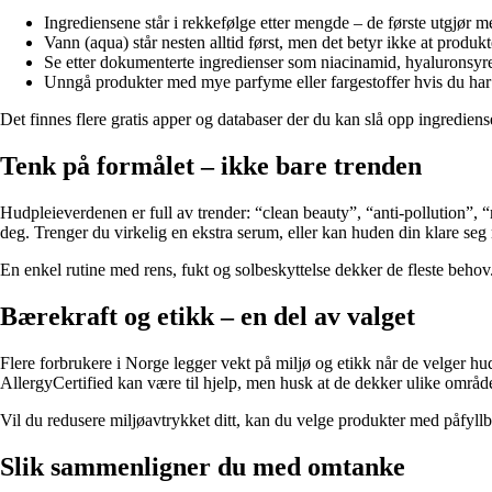
Ingrediensene står i rekkefølge etter mengde – de første utgjør m
Vann (aqua) står nesten alltid først, men det betyr ikke at produkte
Se etter dokumenterte ingredienser som niacinamid, hyaluronsyre,
Unngå produkter med mye parfyme eller fargestoffer hvis du har 
Det finnes flere gratis apper og databaser der du kan slå opp ingredien
Tenk på formålet – ikke bare trenden
Hudpleieverdenen er full av trender: “clean beauty”, “anti-pollution”,
deg. Trenger du virkelig en ekstra serum, eller kan huden din klare se
En enkel rutine med rens, fukt og solbeskyttelse dekker de fleste beho
Bærekraft og etikk – en del av valget
Flere forbrukere i Norge legger vekt på miljø og etikk når de velger 
AllergyCertified kan være til hjelp, men husk at de dekker ulike område
Vil du redusere miljøavtrykket ditt, kan du velge produkter med påfyl
Slik sammenligner du med omtanke