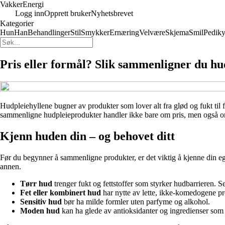
Vakker
Energi
Logg inn
Opprett bruker
Nyhetsbrevet
Kategorier
Hun
Han
Behandlinger
Stil
Smykker
Ernæring
Velvære
Skjema
Smil
Pediky
Pris eller formål? Slik sammenligner du 
Hudpleiehyllene bugner av produkter som lover alt fra glød og fukt ti
sammenligne hudpleieprodukter handler ikke bare om pris, men også om
Kjenn huden din – og behovet ditt
Før du begynner å sammenligne produkter, er det viktig å kjenne din eg
annen.
Tørr hud
trenger fukt og fettstoffer som styrker hudbarrieren. S
Fet eller kombinert hud
har nytte av lette, ikke-komedogene pr
Sensitiv hud
bør ha milde formler uten parfyme og alkohol.
Moden hud
kan ha glede av antioksidanter og ingredienser som st