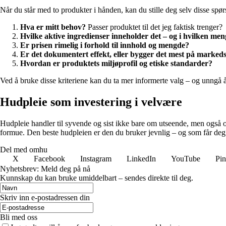
Når du står med to produkter i hånden, kan du stille deg selv disse spø
Hva er mitt behov?
Passer produktet til det jeg faktisk trenger?
Hvilke aktive ingredienser inneholder det – og i hvilken me
Er prisen rimelig i forhold til innhold og mengde?
Er det dokumentert effekt, eller bygger det mest på marked
Hvordan er produktets miljøprofil og etiske standarder?
Ved å bruke disse kriteriene kan du ta mer informerte valg – og unngå å 
Hudpleie som investering i velvære
Hudpleie handler til syvende og sist ikke bare om utseende, men også o
formue. Den beste hudpleien er den du bruker jevnlig – og som får deg t
Del med omhu
X
Facebook
Instagram
LinkedIn
YouTube
Pin
Nyhetsbrev: Meld deg på nå
Kunnskap du kan bruke umiddelbart – sendes direkte til deg.
Skriv inn e-postadressen din
Bli med oss