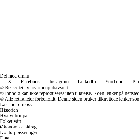
Del med omhu
X
Facebook
Instagram
LinkedIn
YouTube
Pin
© Beskyttet av lov om opphavsrett.
© Innhold kan ikke reproduseres uten tillatelse. Noen lenker på nettsted
© Alle rettigheter forbeholdt. Denne siden bruker tilknyttede lenker som 
Lær mer om oss
Historien
Hva vi tror på
Folket vårt
Økonomisk bidrag
Kontorplasseringer
Data