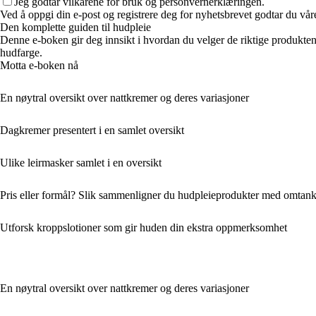
Jeg godtar vilkårene for bruk og personvernerklæringen.
Ved å oppgi din e-post og registrere deg for nyhetsbrevet godtar du vår
Den komplette guiden til hudpleie
Denne e-boken gir deg innsikt i hvordan du velger de riktige produktene f
hudfarge.
Motta e-boken nå
En nøytral oversikt over nattkremer og deres variasjoner
Dagkremer presentert i en samlet oversikt
Ulike leirmasker samlet i en oversikt
Pris eller formål? Slik sammenligner du hudpleieprodukter med omtan
Utforsk kroppslotioner som gir huden din ekstra oppmerksomhet
En nøytral oversikt over nattkremer og deres variasjoner