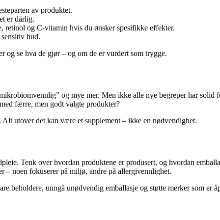
esteparten av produktet.
t er dårlig.
 retinol og C-vitamin hvis du ønsker spesifikke effekter.
sensitiv hud.
ser og se hva de gjør – og om de er vurdert som trygge.
 “mikrobiomvennlig” og mye mer. Men ikke alle nye begreper har solid fo
g med færre, men godt valgte produkter?
v. Alt utover det kan være et supplement – ikke en nødvendighet.
hudpleie. Tenk over hvordan produktene er produsert, og hvordan emball
r – noen fokuserer på miljø, andre på allergivennlighet.
lbare beholdere, unngå unødvendig emballasje og støtte merker som er 