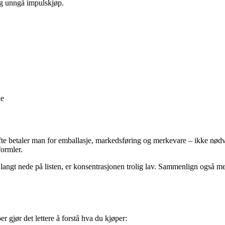
 og unngå impulskjøp.
ke
 Ofte betaler man for emballasje, markedsføring og merkevare – ikke nø
formler.
år langt nede på listen, er konsentrasjonen trolig lav. Sammenlign også 
r gjør det lettere å forstå hva du kjøper: