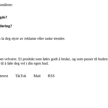
rsmålene:
ngde?
sføring?
la deg styre av reklame eller raske trender.
m velvære. Et produkt som føles godt å bruke, og som passer til huden 
il å føle deg vel i din egen hud.
terest
TikTok
Mail
RSS