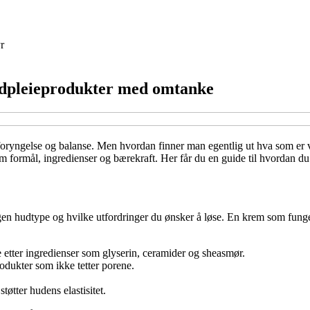
r
hudpleieprodukter med omtanke
l foryngelse og balanse. Men hvordan finner man egentlig ut hva som e
 formål, ingredienser og bærekraft. Her får du en guide til hvordan 
en hudtype og hvilke utfordringer du ønsker å løse. En krem som fungere
e etter ingredienser som glyserin, ceramider og sheasmør.
odukter som ikke tetter porene.
øtter hudens elastisitet.