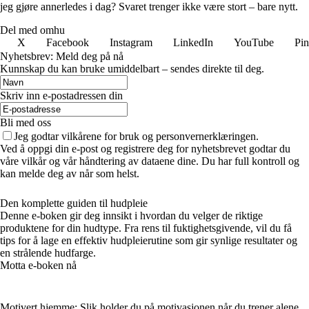
jeg gjøre annerledes i dag? Svaret trenger ikke være stort – bare nytt.
Del med omhu
X
Facebook
Instagram
LinkedIn
YouTube
Pin
Nyhetsbrev: Meld deg på nå
Kunnskap du kan bruke umiddelbart – sendes direkte til deg.
Skriv inn e-postadressen din
Bli med oss
Jeg godtar vilkårene for bruk og personvernerklæringen.
Ved å oppgi din e-post og registrere deg for nyhetsbrevet godtar du
våre vilkår og vår håndtering av dataene dine. Du har full kontroll og
kan melde deg av når som helst.
Den komplette guiden til hudpleie
Denne e-boken gir deg innsikt i hvordan du velger de riktige
produktene for din hudtype. Fra rens til fuktighetsgivende, vil du få
tips for å lage en effektiv hudpleierutine som gir synlige resultater og
en strålende hudfarge.
Motta e-boken nå
Motivert hjemme: Slik holder du på motivasjonen når du trener alene