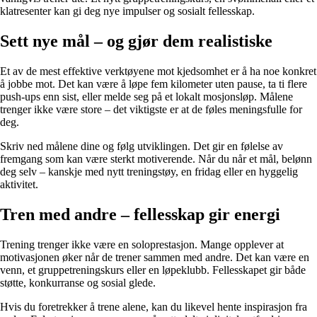
klatresenter kan gi deg nye impulser og sosialt fellesskap.
Sett nye mål – og gjør dem realistiske
Et av de mest effektive verktøyene mot kjedsomhet er å ha noe konkret
å jobbe mot. Det kan være å løpe fem kilometer uten pause, ta ti flere
push-ups enn sist, eller melde seg på et lokalt mosjonsløp. Målene
trenger ikke være store – det viktigste er at de føles meningsfulle for
deg.
Skriv ned målene dine og følg utviklingen. Det gir en følelse av
fremgang som kan være sterkt motiverende. Når du når et mål, belønn
deg selv – kanskje med nytt treningstøy, en fridag eller en hyggelig
aktivitet.
Tren med andre – fellesskap gir energi
Trening trenger ikke være en soloprestasjon. Mange opplever at
motivasjonen øker når de trener sammen med andre. Det kan være en
venn, et gruppetreningskurs eller en løpeklubb. Fellesskapet gir både
støtte, konkurranse og sosial glede.
Hvis du foretrekker å trene alene, kan du likevel hente inspirasjon fra