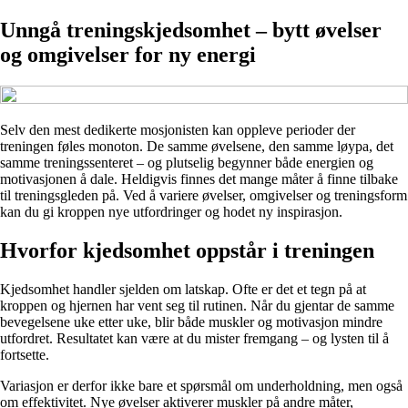
Unngå treningskjedsomhet – bytt øvelser
og omgivelser for ny energi
Selv den mest dedikerte mosjonisten kan oppleve perioder der
treningen føles monoton. De samme øvelsene, den samme løypa, det
samme treningssenteret – og plutselig begynner både energien og
motivasjonen å dale. Heldigvis finnes det mange måter å finne tilbake
til treningsgleden på. Ved å variere øvelser, omgivelser og treningsform
kan du gi kroppen nye utfordringer og hodet ny inspirasjon.
Hvorfor kjedsomhet oppstår i treningen
Kjedsomhet handler sjelden om latskap. Ofte er det et tegn på at
kroppen og hjernen har vent seg til rutinen. Når du gjentar de samme
bevegelsene uke etter uke, blir både muskler og motivasjon mindre
utfordret. Resultatet kan være at du mister fremgang – og lysten til å
fortsette.
Variasjon er derfor ikke bare et spørsmål om underholdning, men også
om effektivitet. Nye øvelser aktiverer muskler på andre måter,