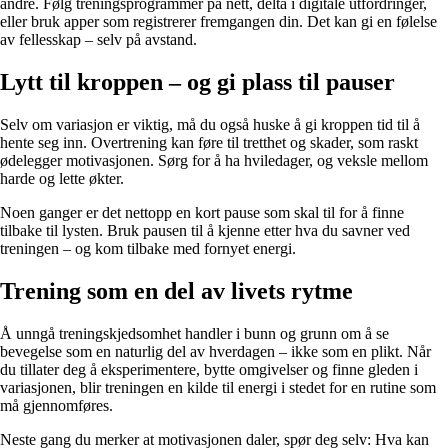
andre. Følg treningsprogrammer på nett, delta i digitale utfordringer,
eller bruk apper som registrerer fremgangen din. Det kan gi en følelse
av fellesskap – selv på avstand.
Lytt til kroppen – og gi plass til pauser
Selv om variasjon er viktig, må du også huske å gi kroppen tid til å
hente seg inn. Overtrening kan føre til tretthet og skader, som raskt
ødelegger motivasjonen. Sørg for å ha hviledager, og veksle mellom
harde og lette økter.
Noen ganger er det nettopp en kort pause som skal til for å finne
tilbake til lysten. Bruk pausen til å kjenne etter hva du savner ved
treningen – og kom tilbake med fornyet energi.
Trening som en del av livets rytme
Å unngå treningskjedsomhet handler i bunn og grunn om å se
bevegelse som en naturlig del av hverdagen – ikke som en plikt. Når
du tillater deg å eksperimentere, bytte omgivelser og finne gleden i
variasjonen, blir treningen en kilde til energi i stedet for en rutine som
må gjennomføres.
Neste gang du merker at motivasjonen daler, spør deg selv: Hva kan