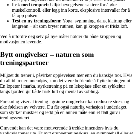
Lek med tempoet:
Utfør bevegelsene saktere for å øke
muskelkontroll, eller legg inn korte, eksplosive intervaller for å
få opp pulsen.
Test en ny treningsform:
Yoga, svømming, dans, klatring eller
langrenn – alt som bryter rutinen, kan gi kroppen et friskt løft.
Ved å utfordre deg selv på nye måter holder du både kroppen og
motivasjonen levende.
Bytt omgivelser – naturen som
treningspartner
Miljøet du trener i, påvirker opplevelsen mer enn du kanskje tror. Hvis
du alltid trener innendørs, kan det være befriende å flytte treningen ut.
En løpetur i marka, styrketrening på en lekeplass eller en sykkeltur
langs fjorden gir både frisk luft og mental avkobling.
Forskning viser at trening i grønne omgivelser kan redusere stress og
øke følelsen av velvære. Du får også naturlig variasjon i underlaget,
som styrker muskler og ledd på en annen måte enn et flatt gulv i
treningssenteret.
Omvendt kan det være motiverende å trekke innendørs hvis du
vanligvis trener ute. Et nytt gruppetreningskurs, en svømmehall eller et