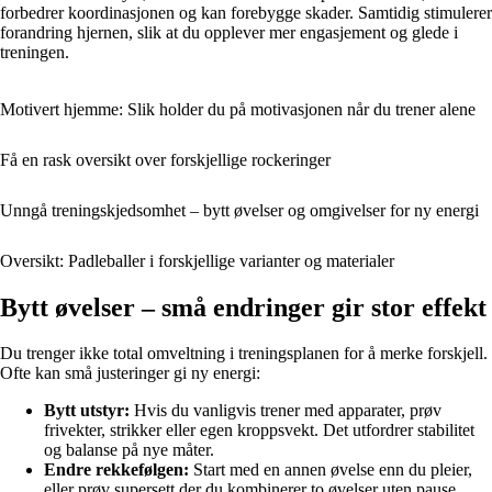
forbedrer koordinasjonen og kan forebygge skader. Samtidig stimulerer
forandring hjernen, slik at du opplever mer engasjement og glede i
treningen.
Motivert hjemme: Slik holder du på motivasjonen når du trener alene
Få en rask oversikt over forskjellige rockeringer
Unngå treningskjedsomhet – bytt øvelser og omgivelser for ny energi
Oversikt: Padleballer i forskjellige varianter og materialer
Bytt øvelser – små endringer gir stor effekt
Du trenger ikke total omveltning i treningsplanen for å merke forskjell.
Ofte kan små justeringer gi ny energi:
Bytt utstyr:
Hvis du vanligvis trener med apparater, prøv
frivekter, strikker eller egen kroppsvekt. Det utfordrer stabilitet
og balanse på nye måter.
Endre rekkefølgen:
Start med en annen øvelse enn du pleier,
eller prøv supersett der du kombinerer to øvelser uten pause.