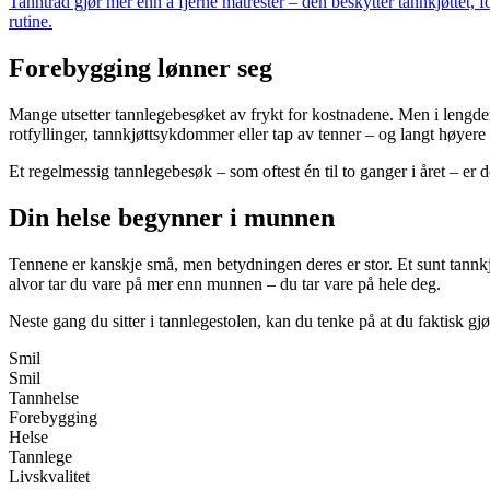
Tanntråd gjør mer enn å fjerne matrester – den beskytter tannkjøttet, fo
rutine.
Forebygging lønner seg
Mange utsetter tannlegebesøket av frykt for kostnadene. Men i lengden
rotfyllinger, tannkjøttsykdommer eller tap av tenner – og langt høyere u
Et regelmessig tannlegebesøk – som oftest én til to ganger i året – er 
Din helse begynner i munnen
Tennene er kanskje små, men betydningen deres er stor. Et sunt tannkj
alvor tar du vare på mer enn munnen – du tar vare på hele deg.
Neste gang du sitter i tannlegestolen, kan du tenke på at du faktisk gj
Smil
Smil
Tannhelse
Forebygging
Helse
Tannlege
Livskvalitet