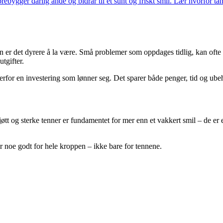
rebygger dårlig ånde og bidrar til et sunt og friskt smil. Lær hvorfor ta
 er det dyrere å la være. Små problemer som oppdages tidlig, kan ofte lø
tgifter.
derfor en investering som lønner seg. Det sparer både penger, tid og ube
øtt og sterke tenner er fundamentet for mer enn et vakkert smil – de er
ør noe godt for hele kroppen – ikke bare for tennene.