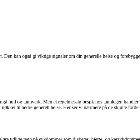
tt. Den kan også gi viktige signaler om din generelle helse og foreby
nngå hull og tannverk. Men et regelmessig besøk hos tannlegen handler
kkel til bedre generell helse. Her ser vi nærmere på de skjulte fordel
vsløre tidlige tegn på sykdommer som diabetes, hjerte- og karsykdomme