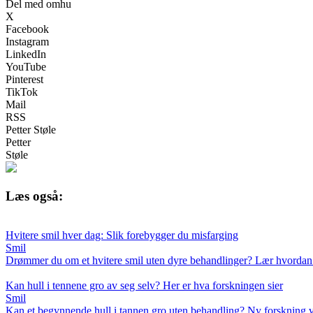
Del med omhu
X
Facebook
Instagram
LinkedIn
YouTube
Pinterest
TikTok
Mail
RSS
Petter Støle
Petter
Støle
Læs også:
Hvitere smil hver dag: Slik forebygger du misfarging
Smil
Drømmer du om et hvitere smil uten dyre behandlinger? Lær hvordan d
Kan hull i tennene gro av seg selv? Her er hva forskningen sier
Smil
Kan et begynnende hull i tannen gro uten behandling? Ny forskning vise