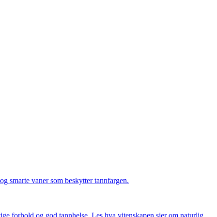
og smarte vaner som beskytter tannfargen.
ktige forhold og god tannhelse. Les hva vitenskapen sier om naturlig