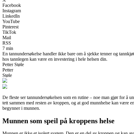
Facebook
Instagram
LinkedIn
YouTube
Pinterest
TikTok
Mail
RSS
7 min
En tannundersøkelse handler ikke bare om å sjekke tenner og tannkjø
hos tannlegen kan være en investering i hele helsen din.
Petter Støle
Petter
Støle
De fleste ser tannundersøkelsen som en rutine – noe man gjør for å u
tett sammen med resten av kroppen, og at god munnhelse kan være en nø
begynner i munnen.
Munnen som speil på kroppens helse
Munnen er ikke et isolert system. Den er en del av kroppen og kan a