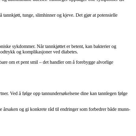
annkjøtt, tunge, slimhinner og kjeve. Det gjør at potensielle
niske sykdommer. Når tannkjøttet er betent, kan bakterier og
blodtrykk og komplikasjoner ved diabetes.
bare om et pent smil – det handler om å forebygge alvorlige
artner. Ved å følge opp tannundersøkelsene dine kan tannlegen følge
nne årsaken og gi konkrete råd til endringer som forbedrer både munn-