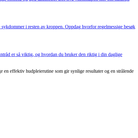
gge sykdommer i resten av kroppen. Oppdag hvorfor regelmessige besøk
nntråd er så viktig, og hvordan du bruker den riktig i din daglige
e en effektiv hudpleierutine som gir synlige resultater og en strålende