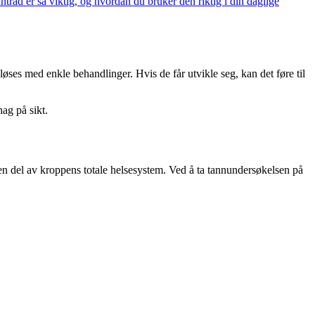
nntråd er så viktig, og hvordan du bruker den riktig i din daglige
ses med enkle behandlinger. Hvis de får utvikle seg, kan det føre til
hag på sikt.
 en del av kroppens totale helsesystem. Ved å ta tannundersøkelsen på