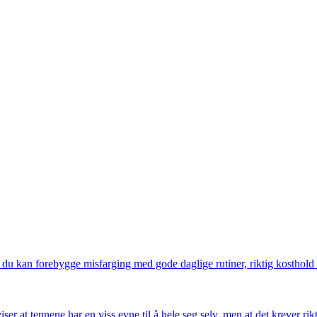
u kan forebygge misfarging med gode daglige rutiner, riktig kosthold 
r at tennene har en viss evne til å hele seg selv, men at det krever ri