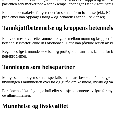
pasienten selv merker noe – for eksempel endringer i tannkjøttet, tørr 
En tannundersøkelse fungerer derfor som en form for helsesjekk. Når 
problemer kan oppdages tidlig – og behandles før de utvikler seg.
Tannkjøttbetennelse og kroppens betennels
En av de mest oversette sammenhengene mellom munn og kropp er forbi
betennelsesstoffer lekke ut i blodbanen. Dette kan påvirke resten av 
Regelmessige tannundersøkelser og profesjonell tannrens kan derfor bi
helseproblemer.
Tannlegen som helsepartner
Mange ser tannlegen som en spesialist man bare besøker når noe gjør v
utviklingen i munnhelsen over tid og gi råd om kosthold, livsstil og 
For eksempel kan hyppige hull eller slitasje på tennene avsløre for m
og allmennhelsen.
Munnhelse og livskvalitet