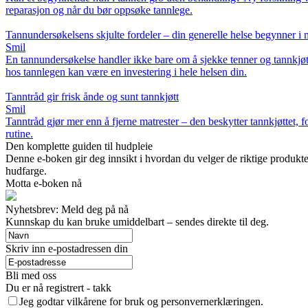
reparasjon og når du bør oppsøke tannlege.
Tannundersøkelsens skjulte fordeler – din generelle helse begynner i
Smil
En tannundersøkelse handler ikke bare om å sjekke tenner og tannkjø
hos tannlegen kan være en investering i hele helsen din.
Tanntråd gir frisk ånde og sunt tannkjøtt
Smil
Tanntråd gjør mer enn å fjerne matrester – den beskytter tannkjøttet, fo
rutine.
Den komplette guiden til hudpleie
Denne e-boken gir deg innsikt i hvordan du velger de riktige produktene
hudfarge.
Motta e-boken nå
Nyhetsbrev: Meld deg på nå
Kunnskap du kan bruke umiddelbart – sendes direkte til deg.
Skriv inn e-postadressen din
Bli med oss
Du er nå registrert - takk
Jeg godtar vilkårene for bruk og personvernerklæringen.