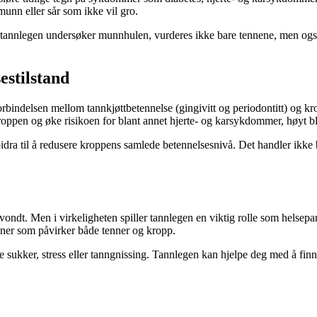
munn eller sår som ikke vil gro.
tannlegen undersøker munnhulen, vurderes ikke bare tennene, men også t
estilstand
ndelsen mellom tannkjøttbetennelse (gingivitt og periodontitt) og kro
kroppen og øke risikoen for blant annet hjerte- og karsykdommer, høyt 
dra til å redusere kroppens samlede betennelsesnivå. Det handler ikke 
ondt. Men i virkeligheten spiller tannlegen en viktig rolle som helsep
vaner som påvirker både tenner og kropp.
ye sukker, stress eller tanngnissing. Tannlegen kan hjelpe deg med å fi