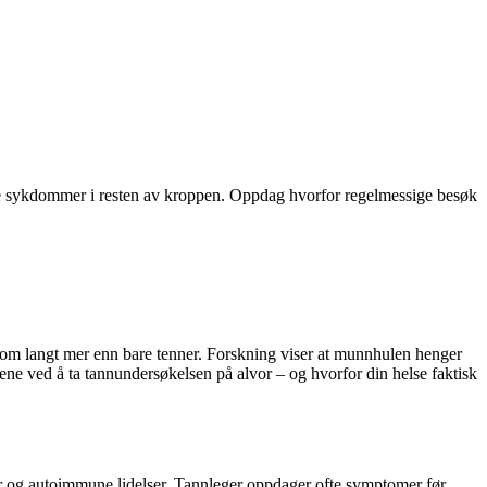
gge sykdommer i resten av kroppen. Oppdag hvorfor regelmessige besøk
 om langt mer enn bare tenner. Forskning viser at munnhulen henger
ene ved å ta tannundersøkelsen på alvor – og hvorfor din helse faktisk
r og autoimmune lidelser. Tannleger oppdager ofte symptomer før