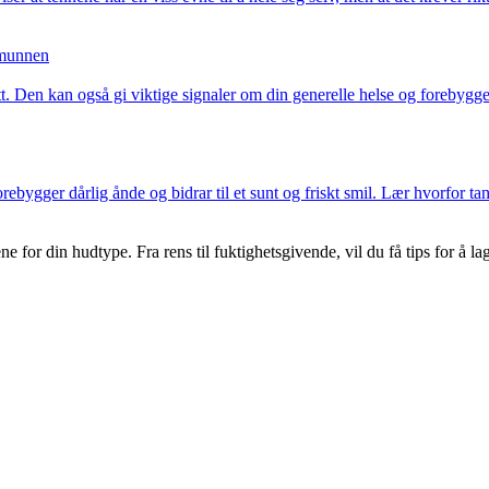
 munnen
tt. Den kan også gi viktige signaler om din generelle helse og foreby
rebygger dårlig ånde og bidrar til et sunt og friskt smil. Lær hvorfor ta
 for din hudtype. Fra rens til fuktighetsgivende, vil du få tips for å lag