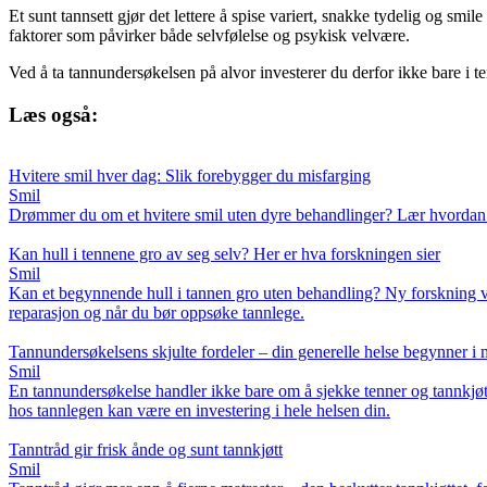
Et sunt tannsett gjør det lettere å spise variert, snakke tydelig og smi
faktorer som påvirker både selvfølelse og psykisk velvære.
Ved å ta tannundersøkelsen på alvor investerer du derfor ikke bare i tenn
Læs også:
Hvitere smil hver dag: Slik forebygger du misfarging
Smil
Drømmer du om et hvitere smil uten dyre behandlinger? Lær hvordan d
Kan hull i tennene gro av seg selv? Her er hva forskningen sier
Smil
Kan et begynnende hull i tannen gro uten behandling? Ny forskning vise
reparasjon og når du bør oppsøke tannlege.
Tannundersøkelsens skjulte fordeler – din generelle helse begynner i
Smil
En tannundersøkelse handler ikke bare om å sjekke tenner og tannkjø
hos tannlegen kan være en investering i hele helsen din.
Tanntråd gir frisk ånde og sunt tannkjøtt
Smil