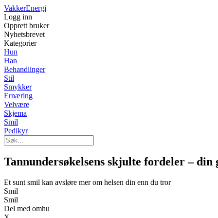
Vakker
Energi
Logg inn
Opprett bruker
Nyhetsbrevet
Kategorier
Hun
Han
Behandlinger
Stil
Smykker
Ernæring
Velvære
Skjema
Smil
Pedikyr
Tannundersøkelsens skjulte fordeler – din
Et sunt smil kan avsløre mer om helsen din enn du tror
Smil
Smil
Del med omhu
X