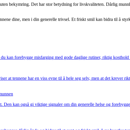
le uten bekymring. Det har stor betydning for livskvaliteten. Dårlig munn
ene dine, men i din generelle trivsel. Et friskt smil kan bidra til å styrk
u kan forebygge misfarging med gode daglige rutiner, riktig kosthold 
r at tennene har en viss evne til å hele seg selv, men at det krever ri
 munnen
tt. Den kan også gi viktige signaler om din generelle helse og foreby