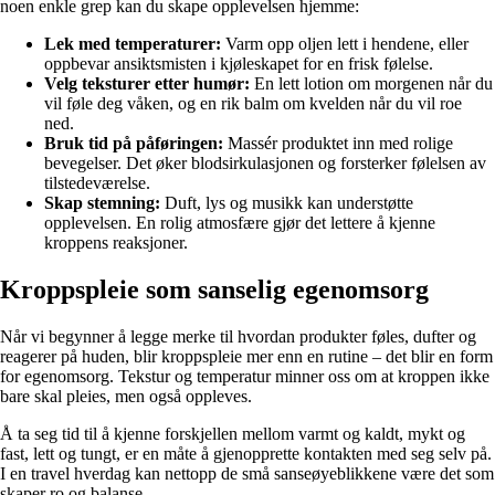
noen enkle grep kan du skape opplevelsen hjemme:
Lek med temperaturer:
Varm opp oljen lett i hendene, eller
oppbevar ansiktsmisten i kjøleskapet for en frisk følelse.
Velg teksturer etter humør:
En lett lotion om morgenen når du
vil føle deg våken, og en rik balm om kvelden når du vil roe
ned.
Bruk tid på påføringen:
Massér produktet inn med rolige
bevegelser. Det øker blodsirkulasjonen og forsterker følelsen av
tilstedeværelse.
Skap stemning:
Duft, lys og musikk kan understøtte
opplevelsen. En rolig atmosfære gjør det lettere å kjenne
kroppens reaksjoner.
Kroppspleie som sanselig egenomsorg
Når vi begynner å legge merke til hvordan produkter føles, dufter og
reagerer på huden, blir kroppspleie mer enn en rutine – det blir en form
for egenomsorg. Tekstur og temperatur minner oss om at kroppen ikke
bare skal pleies, men også oppleves.
Å ta seg tid til å kjenne forskjellen mellom varmt og kaldt, mykt og
fast, lett og tungt, er en måte å gjenopprette kontakten med seg selv på.
I en travel hverdag kan nettopp de små sanseøyeblikkene være det som
skaper ro og balanse.