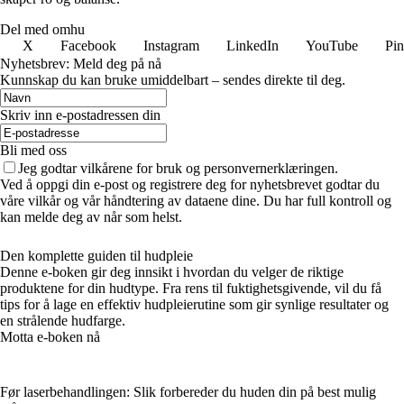
Del med omhu
X
Facebook
Instagram
LinkedIn
YouTube
Pin
Nyhetsbrev: Meld deg på nå
Kunnskap du kan bruke umiddelbart – sendes direkte til deg.
Skriv inn e-postadressen din
Bli med oss
Jeg godtar vilkårene for bruk og personvernerklæringen.
Ved å oppgi din e-post og registrere deg for nyhetsbrevet godtar du
våre vilkår og vår håndtering av dataene dine. Du har full kontroll og
kan melde deg av når som helst.
Den komplette guiden til hudpleie
Denne e-boken gir deg innsikt i hvordan du velger de riktige
produktene for din hudtype. Fra rens til fuktighetsgivende, vil du få
tips for å lage en effektiv hudpleierutine som gir synlige resultater og
en strålende hudfarge.
Motta e-boken nå
Før laserbehandlingen: Slik forbereder du huden din på best mulig