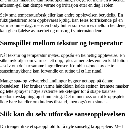
aftersun-gel kan dempe varme og irritasjon etter en dag i solen.
Selv små temperaturforskjeller kan endre opplevelsen betydelig. En
fuktighetskrem som oppbevares kjølig, kan føles forfriskende på en
varm sommerdag, mens en body butter som varmes mellom hendene,
kan gi en følelse av nærhet og omsorg i vintermånedene.
Samspillet mellom tekstur og temperatur
Når tekstur og temperatur møtes, oppstår en helhetlig opplevelse. En
silkemyk olje som varmes lett opp, føles annerledes enn en kald lotion
– selv om de har samme ingredienser. Kombinasjonen av de to
sanseinntrykkene kan forvandle en rutine til et lite ritual.
Mange spa- og velværebehandlinger bygger nettopp på denne
forståelsen. Her brukes varme håndklær, kalde steiner, kremete masker
og lette sprayer i nøye avstemte rekkefølger for å skape balanse
mellom avslapning og stimulering. Det minner oss om at kroppspleie
ikke bare handler om hudens tilstand, men også om sinnets.
Slik kan du selv utforske sanseopplevelsen
Du trenger ikke et spaopphold for å nyte sanselig kroppspleie. Med