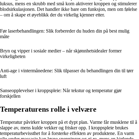
luksus, mens en skrubb med små korn aktiverer kroppen og stimulerer
blodsirkulasjonen. Det handler ikke bare om funksjon, men om følelse
– om å skape et øyeblikk der du virkelig kjenner etter.
Før laserbehandlingen: Slik forbereder du huden din på best mulig
måte
Bryn og vipper i sosiale medier – når skjønnhetsidealer former
virkeligheten
Anti-age i vintermånedene: Slik tilpasser du behandlingen din til tørr
luft
Sanseopplevelser i kroppspleie: Når tekstur og temperatur gjør
forskjellen
Temperaturens rolle i velvære
Temperatur påvirker kroppen på et dypt plan. Varme får musklene til å
slappe av, mens kulde vekker og frisker opp. I kroppspleie brukes
temperaturbevissthet for å forsterke effekten av produktene. En varm
olje under massasje kan løsne spenninger og gi ro, mens en kjølende