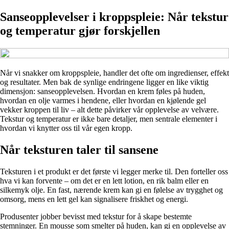
Sanseopplevelser i kroppspleie: Når tekstur
og temperatur gjør forskjellen
Når vi snakker om kroppspleie, handler det ofte om ingredienser, effekt
og resultater. Men bak de synlige endringene ligger en like viktig
dimensjon: sanseopplevelsen. Hvordan en krem føles på huden,
hvordan en olje varmes i hendene, eller hvordan en kjølende gel
vekker kroppen til liv – alt dette påvirker vår opplevelse av velvære.
Tekstur og temperatur er ikke bare detaljer, men sentrale elementer i
hvordan vi knytter oss til vår egen kropp.
Når teksturen taler til sansene
Teksturen i et produkt er det første vi legger merke til. Den forteller oss
hva vi kan forvente – om det er en lett lotion, en rik balm eller en
silkemyk olje. En fast, nærende krem kan gi en følelse av trygghet og
omsorg, mens en lett gel kan signalisere friskhet og energi.
Produsenter jobber bevisst med tekstur for å skape bestemte
stemninger. En mousse som smelter på huden, kan gi en opplevelse av