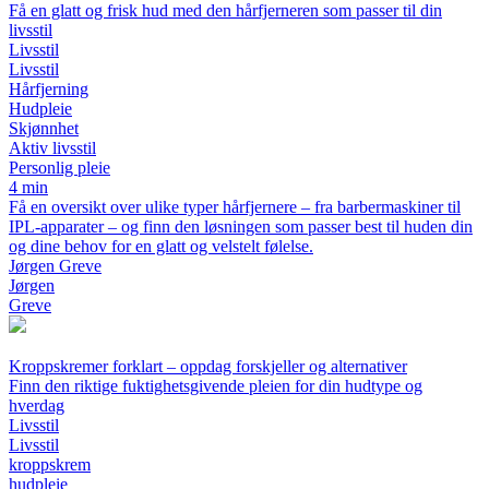
Få en glatt og frisk hud med den hårfjerneren som passer til din
livsstil
Livsstil
Livsstil
Hårfjerning
Hudpleie
Skjønnhet
Aktiv livsstil
Personlig pleie
4 min
Få en oversikt over ulike typer hårfjernere – fra barbermaskiner til
IPL-apparater – og finn den løsningen som passer best til huden din
og dine behov for en glatt og velstelt følelse.
Jørgen Greve
Jørgen
Greve
Kroppskremer forklart – oppdag forskjeller og alternativer
Finn den riktige fuktighetsgivende pleien for din hudtype og
hverdag
Livsstil
Livsstil
kroppskrem
hudpleie