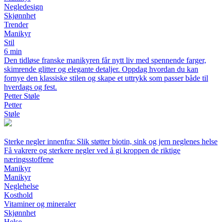
Negledesign
Skjønnhet
Trender
Manikyr
Stil
6 min
Den tidløse franske manikyren får nytt liv med spennende farger,
skimrende glitter og elegante detaljer. Oppdag hvordan du kan
fornye den klassiske stilen og skape et uttrykk som passer både til
hverdags og fest.
Petter Støle
Petter
Støle
Sterke negler innenfra: Slik støtter biotin, sink og jern neglenes helse
Få vakrere og sterkere negler ved å gi kroppen de riktige
næringsstoffene
Manikyr
Manikyr
Neglehelse
Kosthold
Vitaminer og mineraler
Skjønnhet
Helse