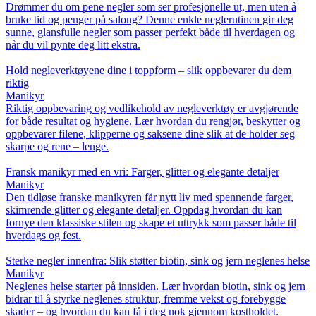
Drømmer du om pene negler som ser profesjonelle ut, men uten å
bruke tid og penger på salong? Denne enkle neglerutinen gir deg
sunne, glansfulle negler som passer perfekt både til hverdagen og
når du vil pynte deg litt ekstra.
Hold negleverktøyene dine i toppform – slik oppbevarer du dem
riktig
Manikyr
Riktig oppbevaring og vedlikehold av negleverktøy er avgjørende
for både resultat og hygiene. Lær hvordan du rengjør, beskytter og
oppbevarer filene, klipperne og saksene dine slik at de holder seg
skarpe og rene – lenge.
Fransk manikyr med en vri: Farger, glitter og elegante detaljer
Manikyr
Den tidløse franske manikyren får nytt liv med spennende farger,
skimrende glitter og elegante detaljer. Oppdag hvordan du kan
fornye den klassiske stilen og skape et uttrykk som passer både til
hverdags og fest.
Sterke negler innenfra: Slik støtter biotin, sink og jern neglenes helse
Manikyr
Neglenes helse starter på innsiden. Lær hvordan biotin, sink og jern
bidrar til å styrke neglenes struktur, fremme vekst og forebygge
skader – og hvordan du kan få i deg nok gjennom kostholdet.