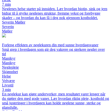
7 min
Neglenes helse starter på innsiden. Lær hvordan biotin, sink og jern
bidrar til å styrke neglenes struktur, fremme vekst og forebygge
skader – og hvordan du kan få i deg nok gjennom kostholdet.
Severin Møller
Severin
Møller
Forleng effekten av neglekuren din med sunne hverdagsvaner
Små grep i hverdagen som gir deg vakrere og sterkere negler over
tid
Manikyr
Manikyr
Neglepleie
Skjønnhet
Helse
Velvære
Livsstil
3 min
En neglekur kan gjøre underverker, men resultatet varer lenger når
du støtter den med gode vaner. Lær hvordan riktig pleie, kosthold og
små justeringer i hverdagen kan holde neglene sunne, sterke og
glansfulle.