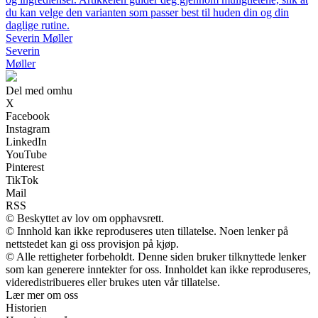
du kan velge den varianten som passer best til huden din og din
daglige rutine.
Severin Møller
Severin
Møller
Del med omhu
X
Facebook
Instagram
LinkedIn
YouTube
Pinterest
TikTok
Mail
RSS
© Beskyttet av lov om opphavsrett.
© Innhold kan ikke reproduseres uten tillatelse. Noen lenker på
nettstedet kan gi oss provisjon på kjøp.
© Alle rettigheter forbeholdt. Denne siden bruker tilknyttede lenker
som kan generere inntekter for oss. Innholdet kan ikke reproduseres,
videredistribueres eller brukes uten vår tillatelse.
Lær mer om oss
Historien