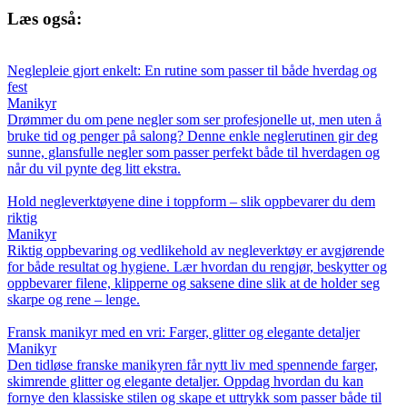
Læs også:
Neglepleie gjort enkelt: En rutine som passer til både hverdag og
fest
Manikyr
Drømmer du om pene negler som ser profesjonelle ut, men uten å
bruke tid og penger på salong? Denne enkle neglerutinen gir deg
sunne, glansfulle negler som passer perfekt både til hverdagen og
når du vil pynte deg litt ekstra.
Hold negleverktøyene dine i toppform – slik oppbevarer du dem
riktig
Manikyr
Riktig oppbevaring og vedlikehold av negleverktøy er avgjørende
for både resultat og hygiene. Lær hvordan du rengjør, beskytter og
oppbevarer filene, klipperne og saksene dine slik at de holder seg
skarpe og rene – lenge.
Fransk manikyr med en vri: Farger, glitter og elegante detaljer
Manikyr
Den tidløse franske manikyren får nytt liv med spennende farger,
skimrende glitter og elegante detaljer. Oppdag hvordan du kan
fornye den klassiske stilen og skape et uttrykk som passer både til