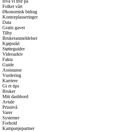
Hva vi tror på
Folket vårt
Økonomisk bidrag
Kontorplasseringer
Data
Gratis gaver
Tilby
Brukeranmeldelser
Kjøpsråd
Støtteguider
Videoarkiv
Fakta
Guide
Assistanse
Vurdering
Karriere
Gi et tips
Bruker
Mitt dashbord
Avtale
Prisnivå
Varer
Systemer
Forhold
Kampanjepartner