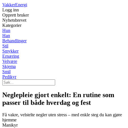
Vakker
Energi
Logg inn
Opprett bruker
Nyhetsbrevet
Kategorier
Hun
Han
Behandlinger
Stil
Smykker
Ernæring
Velvære
Skjema
Smil
Pedikyr
Neglepleie gjort enkelt: En rutine som
passer til både hverdag og fest
Få vakre, velstelte negler uten stress – med enkle steg du kan gjøre
hjemme
Manikyr