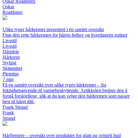
Oskar Roaldsnes
Oskar
Roaldsnes
Ulike typer hårkremer presentert i én samlet oversikt
Finn den rette hårkremen for hårets behov og hverdagens rutiner
Livsstil
Livsstil
Hårpleie
Hårkrem
Styling
Skjønnhet
Pleietips
7 min
Få en samlet oversikt over ulike typer hårkremer – fra
fuktighetsgivende til varmebeskyttende. Artikkelen hjelper deg å
forstå forskjellene, slik at du kan velge den hårkremen som passer
best til håret ditt.
Frank Strand
Frank
Strand
Hårfjernere – oversikt over produkter for glatt og velstelt hud