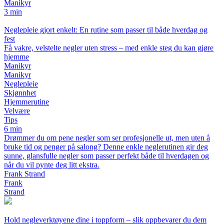
Manikyr
3 min
Neglepleie gjort enkelt: En rutine som passer til både hverdag og
fest
Få vakre, velstelte negler uten stress – med enkle steg du kan gjøre
hjemme
Manikyr
Manikyr
Neglepleie
Skjønnhet
Hjemmerutine
Velvære
Tips
6 min
Drømmer du om pene negler som ser profesjonelle ut, men uten å
bruke tid og penger på salong? Denne enkle neglerutinen gir deg
sunne, glansfulle negler som passer perfekt både til hverdagen og
når du vil pynte deg litt ekstra.
Frank Strand
Frank
Strand
Hold negleverktøyene dine i toppform – slik oppbevarer du dem