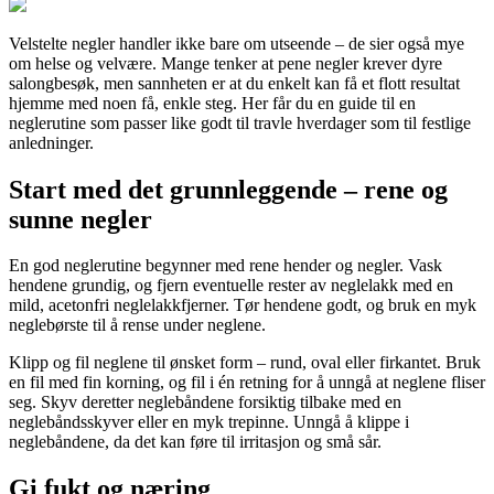
Velstelte negler handler ikke bare om utseende – de sier også mye
om helse og velvære. Mange tenker at pene negler krever dyre
salongbesøk, men sannheten er at du enkelt kan få et flott resultat
hjemme med noen få, enkle steg. Her får du en guide til en
neglerutine som passer like godt til travle hverdager som til festlige
anledninger.
Start med det grunnleggende – rene og
sunne negler
En god neglerutine begynner med rene hender og negler. Vask
hendene grundig, og fjern eventuelle rester av neglelakk med en
mild, acetonfri neglelakkfjerner. Tør hendene godt, og bruk en myk
neglebørste til å rense under neglene.
Klipp og fil neglene til ønsket form – rund, oval eller firkantet. Bruk
en fil med fin korning, og fil i én retning for å unngå at neglene fliser
seg. Skyv deretter neglebåndene forsiktig tilbake med en
neglebåndsskyver eller en myk trepinne. Unngå å klippe i
neglebåndene, da det kan føre til irritasjon og små sår.
Gi fukt og næring