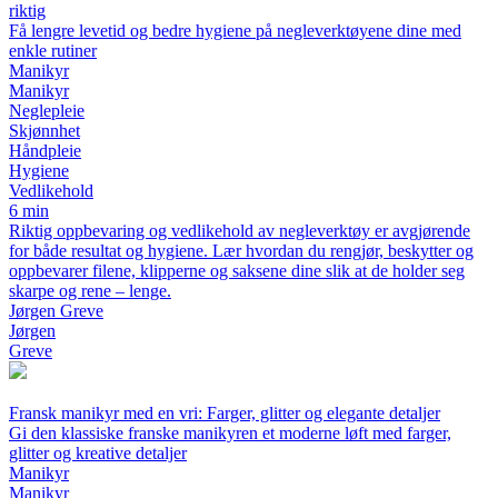
riktig
Få lengre levetid og bedre hygiene på negleverktøyene dine med
enkle rutiner
Manikyr
Manikyr
Neglepleie
Skjønnhet
Håndpleie
Hygiene
Vedlikehold
6 min
Riktig oppbevaring og vedlikehold av negleverktøy er avgjørende
for både resultat og hygiene. Lær hvordan du rengjør, beskytter og
oppbevarer filene, klipperne og saksene dine slik at de holder seg
skarpe og rene – lenge.
Jørgen Greve
Jørgen
Greve
Fransk manikyr med en vri: Farger, glitter og elegante detaljer
Gi den klassiske franske manikyren et moderne løft med farger,
glitter og kreative detaljer
Manikyr
Manikyr