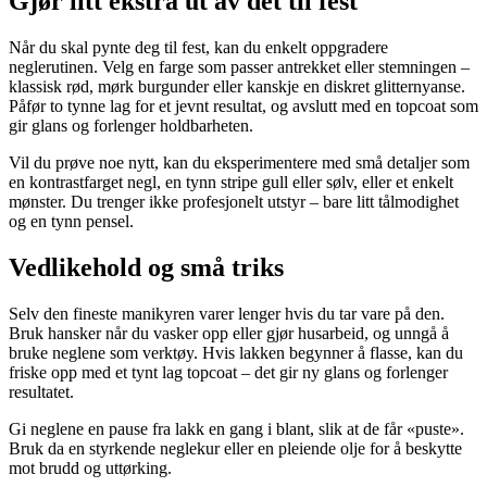
Gjør litt ekstra ut av det til fest
Når du skal pynte deg til fest, kan du enkelt oppgradere
neglerutinen. Velg en farge som passer antrekket eller stemningen –
klassisk rød, mørk burgunder eller kanskje en diskret glitternyanse.
Påfør to tynne lag for et jevnt resultat, og avslutt med en topcoat som
gir glans og forlenger holdbarheten.
Vil du prøve noe nytt, kan du eksperimentere med små detaljer som
en kontrastfarget negl, en tynn stripe gull eller sølv, eller et enkelt
mønster. Du trenger ikke profesjonelt utstyr – bare litt tålmodighet
og en tynn pensel.
Vedlikehold og små triks
Selv den fineste manikyren varer lenger hvis du tar vare på den.
Bruk hansker når du vasker opp eller gjør husarbeid, og unngå å
bruke neglene som verktøy. Hvis lakken begynner å flasse, kan du
friske opp med et tynt lag topcoat – det gir ny glans og forlenger
resultatet.
Gi neglene en pause fra lakk en gang i blant, slik at de får «puste».
Bruk da en styrkende neglekur eller en pleiende olje for å beskytte
mot brudd og uttørking.