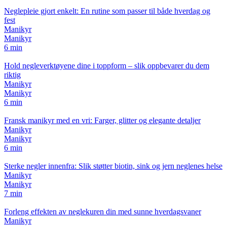
Neglepleie gjort enkelt: En rutine som passer til både hverdag og
fest
Manikyr
Manikyr
6 min
Hold negleverktøyene dine i toppform – slik oppbevarer du dem
riktig
Manikyr
Manikyr
6 min
Fransk manikyr med en vri: Farger, glitter og elegante detaljer
Manikyr
Manikyr
6 min
Sterke negler innenfra: Slik støtter biotin, sink og jern neglenes helse
Manikyr
Manikyr
7 min
Forleng effekten av neglekuren din med sunne hverdagsvaner
Manikyr