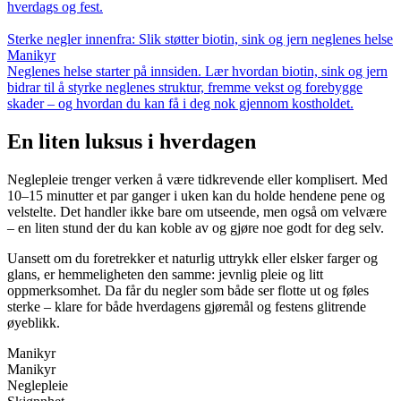
hverdags og fest.
Sterke negler innenfra: Slik støtter biotin, sink og jern neglenes helse
Manikyr
Neglenes helse starter på innsiden. Lær hvordan biotin, sink og jern
bidrar til å styrke neglenes struktur, fremme vekst og forebygge
skader – og hvordan du kan få i deg nok gjennom kostholdet.
En liten luksus i hverdagen
Neglepleie trenger verken å være tidkrevende eller komplisert. Med
10–15 minutter et par ganger i uken kan du holde hendene pene og
velstelte. Det handler ikke bare om utseende, men også om velvære
– en liten stund der du kan koble av og gjøre noe godt for deg selv.
Uansett om du foretrekker et naturlig uttrykk eller elsker farger og
glans, er hemmeligheten den samme: jevnlig pleie og litt
oppmerksomhet. Da får du negler som både ser flotte ut og føles
sterke – klare for både hverdagens gjøremål og festens glitrende
øyeblikk.
Manikyr
Manikyr
Neglepleie