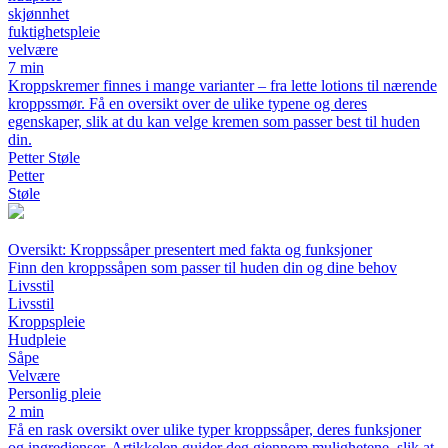
skjønnhet
fuktighetspleie
velvære
7 min
Kroppskremer finnes i mange varianter – fra lette lotions til nærende
kroppssmør. Få en oversikt over de ulike typene og deres
egenskaper, slik at du kan velge kremen som passer best til huden
din.
Petter Støle
Petter
Støle
Oversikt: Kroppssåper presentert med fakta og funksjoner
Finn den kroppssåpen som passer til huden din og dine behov
Livsstil
Livsstil
Kroppspleie
Hudpleie
Såpe
Velvære
Personlig pleie
2 min
Få en rask oversikt over ulike typer kroppssåper, deres funksjoner
og ingredienser. Artikkelen guider deg gjennom mulighetene, slik at