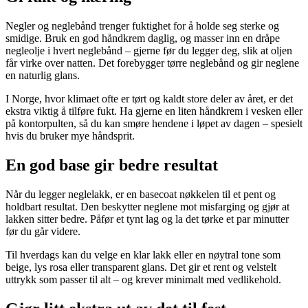
Negler og neglebånd trenger fuktighet for å holde seg sterke og
smidige. Bruk en god håndkrem daglig, og masser inn en dråpe
negleolje i hvert neglebånd – gjerne før du legger deg, slik at oljen
får virke over natten. Det forebygger tørre neglebånd og gir neglene
en naturlig glans.
I Norge, hvor klimaet ofte er tørt og kaldt store deler av året, er det
ekstra viktig å tilføre fukt. Ha gjerne en liten håndkrem i vesken eller
på kontorpulten, så du kan smøre hendene i løpet av dagen – spesielt
hvis du bruker mye håndsprit.
En god base gir bedre resultat
Når du legger neglelakk, er en basecoat nøkkelen til et pent og
holdbart resultat. Den beskytter neglene mot misfarging og gjør at
lakken sitter bedre. Påfør et tynt lag og la det tørke et par minutter
før du går videre.
Til hverdags kan du velge en klar lakk eller en nøytral tone som
beige, lys rosa eller transparent glans. Det gir et rent og velstelt
uttrykk som passer til alt – og krever minimalt med vedlikehold.